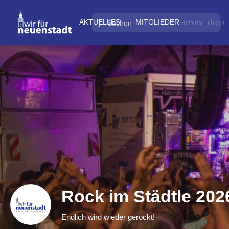
arrow_drop
AKTUELLES
MITGLIEDER
Rock im Städtle 202
Endlich wird wieder gerockt!