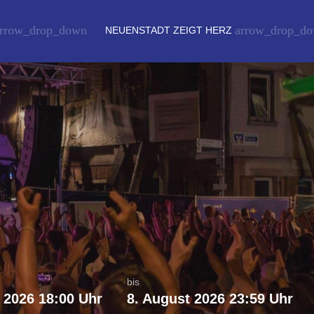
rrow_drop_down
arrow_drop_d
NEUENSTADT ZEIGT HERZ
bis
 2026 18:00
Uhr
8. August 2026 23:59
Uhr