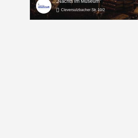
„Nachts im Museum“
Cleversulzbacher Str. 10/2