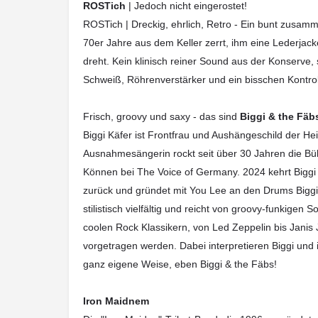
ROSTich
| Jedoch nicht eingerostet!
ROSTich | Dreckig, ehrlich, Retro - Ein bunt zusam
70er Jahre aus dem Keller zerrt, ihm eine Lederjack
dreht. Kein klinisch reiner Sound aus der Konserve,
Schweiß, Röhrenverstärker und ein bisschen Kontrollv
Frisch, groovy und saxy - das sind
Biggi & the Fäb
Biggi Käfer ist Frontfrau und Aushängeschild der He
Ausnahmesängerin rockt seit über 30 Jahren die Bü
Können bei The Voice of Germany. 2024 kehrt Biggi 
zurück und gründet mit You Lee an den Drums Biggi 
stilistisch vielfältig und reicht von groovy-funkigen
coolen Rock Klassikern, von Led Zeppelin bis Janis 
vorgetragen werden. Dabei interpretieren Biggi und i
ganz eigene Weise, eben Biggi & the Fäbs!
Iron Maidnem