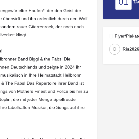
01
TA
mengewürfelter Haufen*, der den Geist der
e überwirft und ihn ordentlich durch den Wolf
 sondern rauer Gitarrenrock, der noch nach
erlust klingt.
Flyer/Plakat
Ris2026
s
!
ilbronner Band Biggi & the Fäbs! Die
hnen Deutschlands und zeigte in 2024 ihr
musikalisch in Ihre Heimatstadt Heilbronn
& The Fäbs! Das Repertoire ihrer Band ist
 Songs von Mothers Finest und Police bis hin zu
Joplin, die mit jeder Menge Spielfreude
hre fabelhaften Musiker, die Songs auf ihre