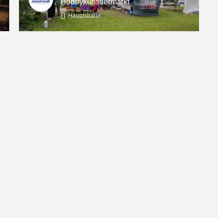
Hobbykünstlermarkt
Hauptstraße