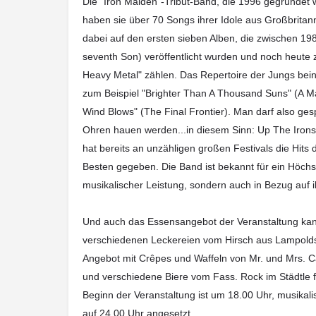
Die "Iron Maiden"-Tribut-Band, die 1996 gegründet
haben sie über 70 Songs ihrer Idole aus Großbritan
dabei auf den ersten sieben Alben, die zwischen 19
seventh Son) veröffentlicht wurden und noch heute 
Heavy Metal" zählen. Das Repertoire der Jungs bein
zum Beispiel "Brighter Than A Thousand Suns" (A M
Wind Blows" (The Final Frontier). Man darf also ge
Ohren hauen werden...in diesem Sinn: Up The Irons
hat bereits an unzähligen großen Festivals die Hits
Besten gegeben. Die Band ist bekannt für ein Höchst
musikalischer Leistung, sondern auch in Bezug auf 
Und auch das Essensangebot der Veranstaltung kan
verschiedenen Leckereien vom Hirsch aus Lampolds
Angebot mit Crêpes und Waffeln von Mr. und Mrs. Ca
und verschiedene Biere vom Fass. Rock im Städtle f
Beginn der Veranstaltung ist um 18.00 Uhr, musikali
auf 24.00 Uhr angesetzt.