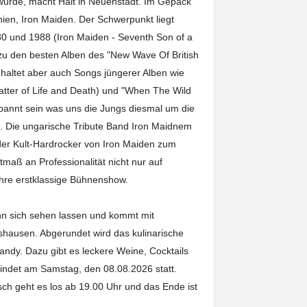
 wurde, macht Halt in Neuenstadt. Im Gepäck
nien, Iron Maiden. Der Schwerpunkt liegt
80 und 1988 (Iron Maiden - Seventh Son of a
zu den besten Alben des "New Wave Of British
haltet aber auch Songs jüngerer Alben wie
atter of Life and Death) und "When The Wild
spannt sein was uns die Jungs diesmal um die
. Die ungarische Tribute Band Iron Maidnem
 der Kult-Hardrocker von Iron Maiden zum
maß an Professionalität nicht nur auf
ihre erstklassige Bühnenshow.
n sich sehen lassen und kommt mit
hausen. Abgerundet wird das kulinarische
ndy. Dazu gibt es leckere Weine, Cocktails
indet am Samstag, den 08.08.2026 statt.
sch geht es los ab 19.00 Uhr und das Ende ist