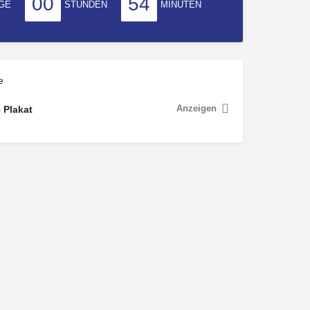
00
54
GE
STUNDEN
MINUTEN
e
Anzeigen
 Plakat