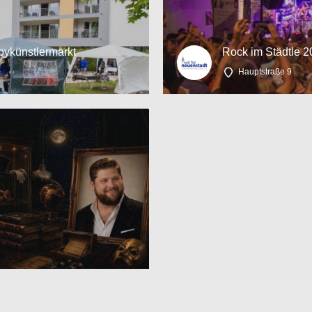
bykünstlermarkt
Rock im Städtle 
Hauptstraße 9