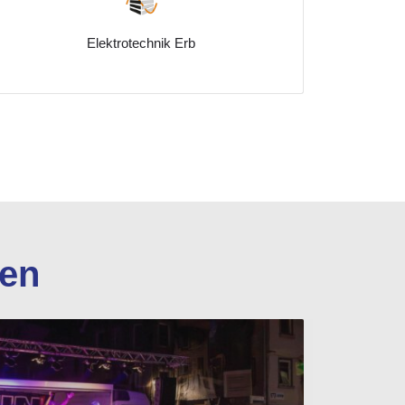
Elektrotechnik Erb
Hauptstraße 35
07139/454255
en