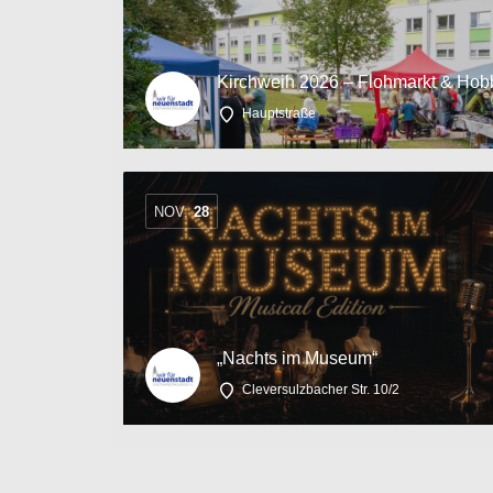
Kirchweih 2026 – Flohmarkt & Hob
Hauptstraße
NOV.
28
„Nachts im Museum“
Cleversulzbacher Str. 10/2