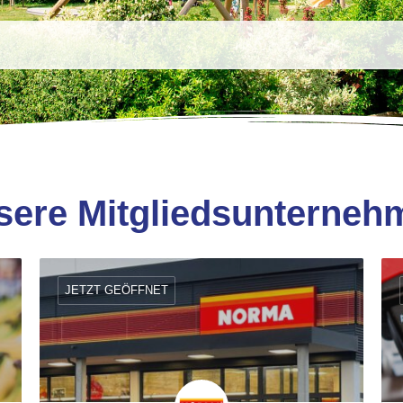
sere Mitgliedsunterneh
JETZT GEÖFFNET