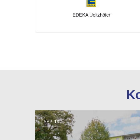
EDEKA Ueltzhöfer
Bahnweg 6
07139/9364930
K
SEP.
13