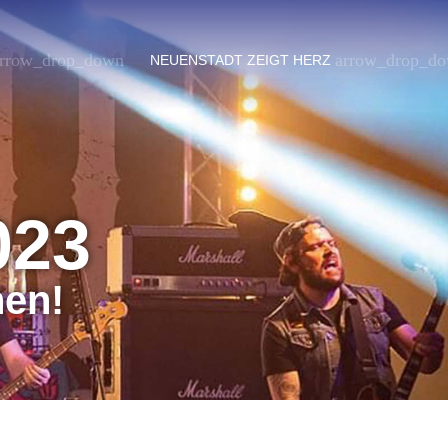
rrow_drop_down
arrow_drop_d
NEUENSTADT ZEIGT HERZ
023
nen!