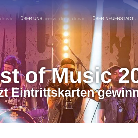
_down
arrow_drop_down
a
ÜBER UNS
ÜBER NEUENSTADT
st of Music 2
zt Eintrittskarten gewin