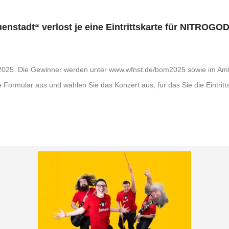
uenstadt“ verlost je eine Eintrittskarte für NITR
.2025. Die Gewinner werden unter www.wfnst.de/bom2025 sowie im Amt
e Formular aus und wählen Sie das Konzert aus, für das Sie die Eintri