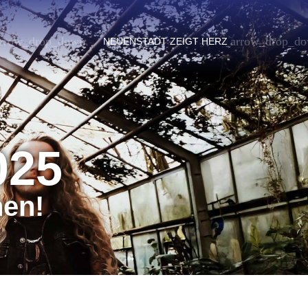
rrow_drop_down
arrow_drop_d
NEUENSTADT ZEIGT HERZ
025
nen!