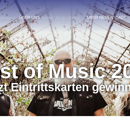
_down
arrow_drop_down
a
ÜBER UNS
ÜBER NEUENSTADT
st of Music 2
zt Eintrittskarten gewin