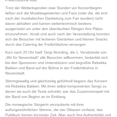
Freilichtbühne statt.
Trotz der Wetterkapriolen zwei Stunden vor Konzertbeginn
ließen sich die Musikbegeisterten und Fans (oder die, die erst
nach der musikalischen Darbietung zum Fan wurden) nicht
davon abhalten und kamen wettertechnisch bestens
ausgerüstet um unter den überdachten Rängen ihre Plätze
einzunehmen. Vorab und auch nach der Veranstaltung konnten
sich die Besucher mit leckeren Getränken und kleinen Snacks
durch das Catering der Freilichtbühne versorgen.
Kurz nach 20 Uhr hieß Tanja Munding, die 1. Vorsitzende von
„Wir für Neuenstadt“ alle Besucher willkommen, bedankte sich
bei den Sponsoren und Unterstützern und begrüßte Rebekka
Bakken und Band auf der Bühne in der Freilichtbühne in
Neuenstadt.
Stimmgewaltig und gleichzeitig gefühlvoll begann das Konzert
mit Rebekka Bakken. Mit ihren selbst komponierten Songs zu
denen sie auch die Texte schreibt, war das Zusammenspiel mit
der Band von Beginn an im Einklang.
Die norwegische Sängerin verzauberte mit ihrer
außergewöhnlichen Stimme, die vier Oktaven umfasst, das
Publikum binnen kürzester Zeit. Aber auch ihre Authentizität und