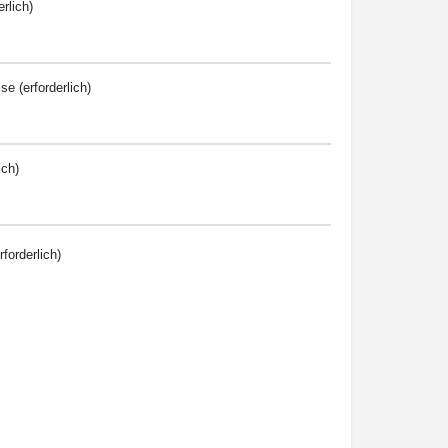
rlich)
e (erforderlich)
ich)
rforderlich)