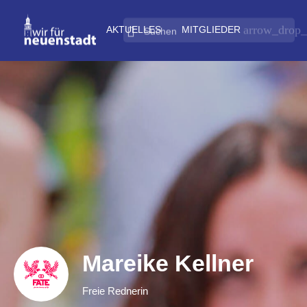
arrow_drop
AKTUELLES
MITGLIEDER
Mareike Kellner
Freie Rednerin