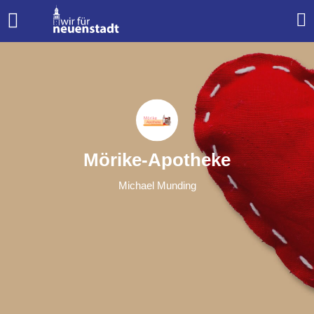
Mörike-Apotheke
Michael Munding