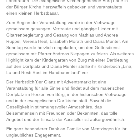
Landfrauen. Die evangelische Kirchengemeinde Bürg hatte in
der Bürger Kirche Herzwaffeln gebacken und veranstaltete
einen kleinen Herbstbasar.
Zum Beginn der Veranstaltung wurde in der Viehwaage
gemeinsam gesungen. Vertraute und gängige Lieder mit
Gitarrenbegleitung und Gesang von Mathias und Andrea
Ruppel, Verena Heel, Elisabeth Morath und Diana Münter. Am
Sonntag wurde herzlich eingeladen, um den Gottesdienst
gemeinsam mit Pfarrer Andreas Niepagen zu feiern. Als weiteres
Highlight kam der Kindergarten von Bürg mit einer Darbietung
auf den Dorfplatz und Diana Münter stellte ihr Kinderbuch „Lina,
Lu und Resti Rost im Handbaumland“ vor.
Der Herbstlich(t)er Glanz mit Adventsmarkt ist eine
Veranstaltung für alle Sinne und findet auf dem malerischen
Dorfplatz im Herzen von Bürg, in der historischen Viehwaage
und in der evangelischen Dorfkirche statt. Sowohl die
Geselligkeit in stimmungsvoller Atmosphäre, das
Beisammensein mit Freunden oder Bekannten, das tolle
Angebot und der Einsatz der Aussteller ist außergewöhnlich.
Ein ganz besonderer Dank an Familie von Mentzingen für ihr
unglaubliches Engagement.