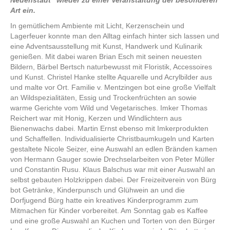
Neuenstadt“ wieder zu einer Veranstaltung der besonderen
Art ein.
In gemütlichem Ambiente mit Licht, Kerzenschein und
Lagerfeuer konnte man den Alltag einfach hinter sich lassen und
eine Adventsausstellung mit Kunst, Handwerk und Kulinarik
genießen. Mit dabei waren Brian Esch mit seinen neuesten
Bildern, Bärbel Bertsch naturbewusst mit Floristik, Accessoires
und Kunst. Christel Hanke stellte Aquarelle und Acrylbilder aus
und malte vor Ort. Familie v. Mentzingen bot eine große Vielfalt
an Wildspezialitäten, Essig und Trockenfrüchten an sowie
warme Gerichte vom Wild und Vegetarisches. Imker Thomas
Reichert war mit Honig, Kerzen und Windlichtern aus
Bienenwachs dabei. Martin Ernst ebenso mit Imkerprodukten
und Schaffellen. Individualisierte Christbaumkugeln und Karten
gestaltete Nicole Seizer, eine Auswahl an edlen Bränden kamen
von Hermann Gauger sowie Drechselarbeiten von Peter Müller
und Constantin Rusu. Klaus Balschus war mit einer Auswahl an
selbst gebauten Holzkrippen dabei. Der Freizeitverein von Bürg
bot Getränke, Kinderpunsch und Glühwein an und die
Dorfjugend Bürg hatte ein kreatives Kinderprogramm zum
Mitmachen für Kinder vorbereitet. Am Sonntag gab es Kaffee
und eine große Auswahl an Kuchen und Torten von den Bürger