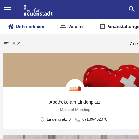
Unternehmen
Vereine
Veranstaltung
A-Z
7 re
Apotheke am Lindenplatz
Michael Munding
Lindenplatz 3
07139/452070