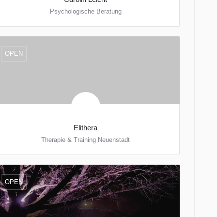
Psychologische Beratung
Buchenstraße 27
0155/ 68 580 407
OPEN
Elithera
Therapie & Training Neuenstadt
Otto-Neumeister-Straße 13
0 71 39 / 93 63 63 9
OPEN