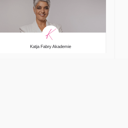
Katja Fabry Akademie
Charlottenstraße 19
Start
Über uns
Aktuelles
Der Verein
Veranstaltungen
Einkaufsgutsch
Mitglieder
Mitglied werden
Aktionen
Kontakt
Mezgerei Leix