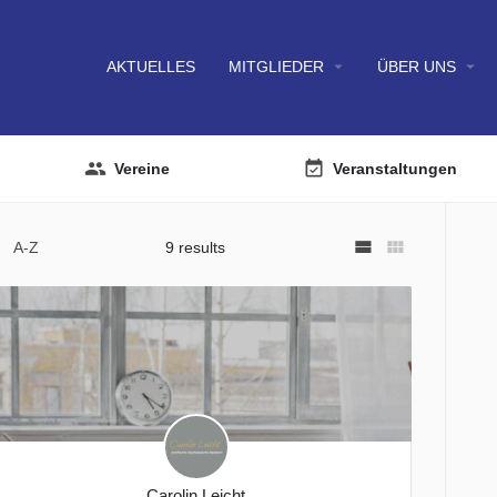
arrow_drop_down
arrow_drop_down
AKTUELLES
MITGLIEDER
ÜBER UNS
Vereine
Veranstaltungen
view_stream
view_module
A-Z
9 results
Carolin Leicht