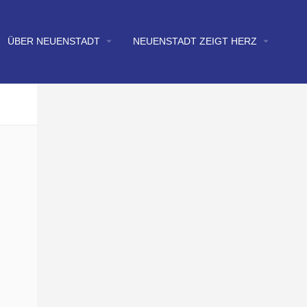
arrow_drop_down
arrow_drop_down
ÜBER NEUENSTADT
NEUENSTADT ZEIGT HERZ