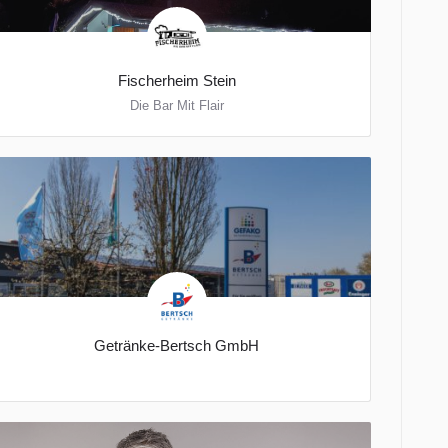
Fischerheim Stein
Die Bar Mit Flair
7846+H2 Neuenstadt am Kocher
06264/9285799
Getränke-Bertsch GmbH
Untere Mäurichstraße 17
06264/6612