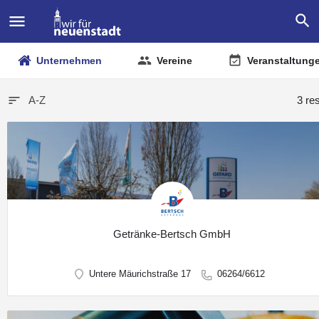
Unternehmen
Vereine
Veranstaltung
A-Z
3 re
Getränke-Bertsch GmbH
Untere Mäurichstraße 17
06264/6612