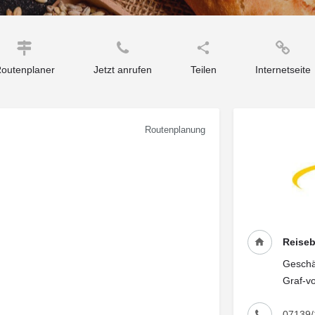
outenplaner
Jetzt anrufen
Teilen
Internetseite
Routenplanung
Reise
Geschäf
Graf-v
07139/