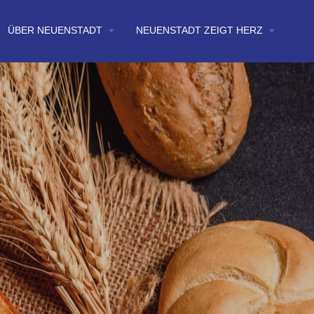
arrow_drop_down
arrow_drop_down
ÜBER NEUENSTADT
NEUENSTADT ZEIGT HERZ