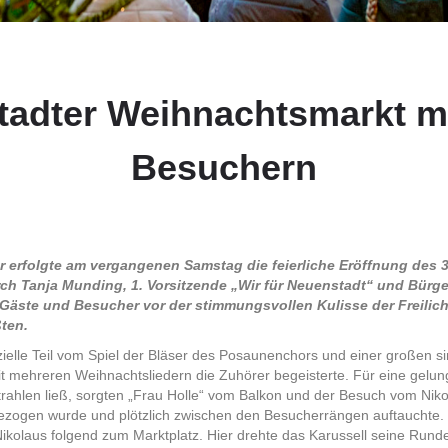
adter Weihnachtsmarkt mi
Besuchern
r erfolgte am vergangenen Samstag die feierliche Eröffnung des 
h Tanja Munding, 1. Vorsitzende „Wir für Neuenstadt“ und Bürge
n Gäste und Besucher vor der stimmungsvollen Kulisse der Freilic
ten.
ielle Teil vom Spiel der Bläser des Posaunenchors und einer großen 
it mehreren Weihnachtsliedern die Zuhörer begeisterte. Für eine gelu
trahlen ließ, sorgten „Frau Holle“ vom Balkon und der Besuch vom Ni
ezogen wurde und plötzlich zwischen den Besucherrängen auftauchte. 
kolaus folgend zum Marktplatz. Hier drehte das Karussell seine Runde