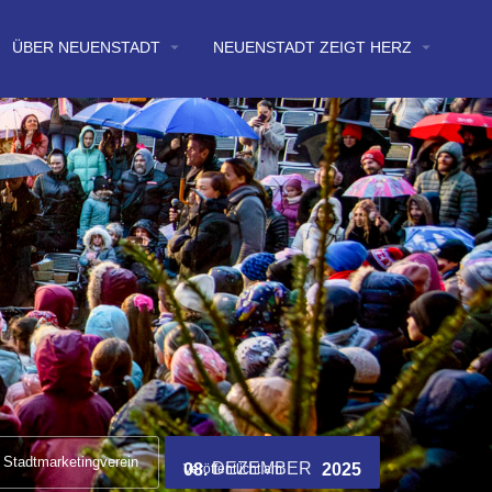
arrow_drop_down
arrow_drop_down
ÜBER NEUENSTADT
NEUENSTADT ZEIGT HERZ
Stadtmarketingverein
DEZEMBER
08.
2025
Veröffentlicht am: