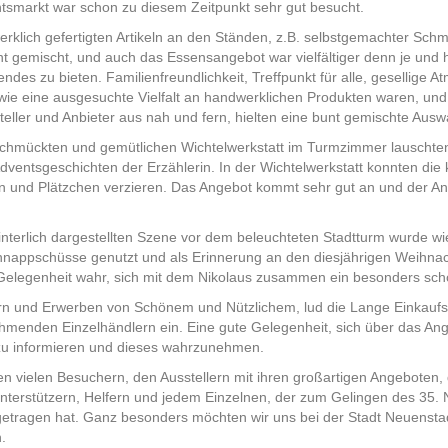
tsmarkt war schon zu diesem Zeitpunkt sehr gut besucht.
klich gefertigten Artikeln an den Ständen, z.B. selbstgemachter Schmu
nt gemischt, und auch das Essensangebot war vielfältiger denn je und 
es zu bieten. Familienfreundlichkeit, Treffpunkt für alle, gesellige 
owie eine ausgesuchte Vielfalt an handwerklichen Produkten waren, und 
eller und Anbieter aus nah und fern, hielten eine bunt gemischte Auswa
schmückten und gemütlichen Wichtelwerkstatt im Turmzimmer lauschte
ventsgeschichten der Erzählerin. In der Wichtelwerkstatt konnten die
ln und Plätzchen verzieren. Das Angebot kommt sehr gut an und der 
winterlich dargestellten Szene vor dem beleuchteten Stadtturm wurde wi
hnappschüsse genutzt und als Erinnerung an den diesjährigen Weihnac
Gelegenheit wahr, sich mit dem Nikolaus zusammen ein besonders schö
n und Erwerben von Schönem und Nützlichem, lud die Lange Einkaufs
ehmenden Einzelhändlern ein. Eine gute Gelegenheit, sich über das An
zu informieren und dieses wahrzunehmen.
n vielen Besuchern, den Ausstellern mit ihren großartigen Angeboten,
nterstützern, Helfern und jedem Einzelnen, der zum Gelingen des 35.
tragen hat. Ganz besonders möchten wir uns bei der Stadt Neuenstadt
.