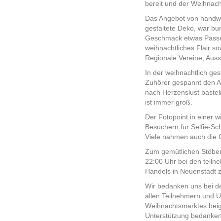
bereit und der Weihnach
Das Angebot von handwer
gestaltete Deko, war bu
Geschmack etwas Passend
weihnachtliches Flair s
Regionale Vereine, Ausst
In der weihnachtlich ge
Zuhörer gespannt den Ad
nach Herzenslust baste
ist immer groß.
Der Fotopoint in einer 
Besuchern für Selfie-Sc
Viele nahmen auch die 
Zum gemütlichen Stöber
22:00 Uhr bei den teiln
Handels in Neuenstadt 
Wir bedanken uns bei de
allen Teilnehmern und U
Weihnachtsmarktes beige
Unterstützung bedanken