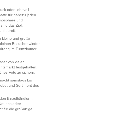
ck oder liebevoll
hatte für nahezu jeden
Atmosphäre und
sind das Ziel.
hl bereit.
n kleine und große
 kleinen Besucher wieder
Andrang im Turmzimmer
eder von vielen
htsmarkt festgehalten.
nes Foto zu sichern.
nacht samstags bis
gebot und Sortiment des
 den Einzelhändlern,
 Neuenstadter
 für die großartige